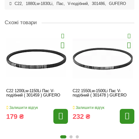
C22
,
1880Lw-1830Li
,
Пас
,
V-подібний
,
301486
,
GUFERO
Схожі товари
C22 1200Lw-1150Li Пас V-
C22 1550Lw-1500Li Пас V-
подібний ( 301459 ) GUFERO
подібний ( 301478 ) GUFERO
Залишити відгук
Залишити відгук
179 ₴
232 ₴