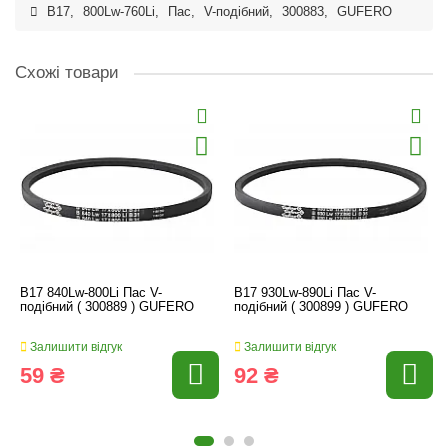
B17
,
800Lw-760Li
,
Пас
,
V-подібний
,
300883
,
GUFERO
Схожі товари
B17 840Lw-800Li Пас V-
B17 930Lw-890Li Пас V-
подібний ( 300889 ) GUFERO
подібний ( 300899 ) GUFERO
Залишити відгук
Залишити відгук
59 ₴
92 ₴