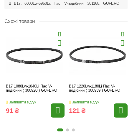
B17
,
6000Lw-5960Li
,
Пас
,
V-подібний
,
301168
,
GUFERO
Схожі товари
B17 1080Lw-1040Li Пас V-
B17 1220Lw-1180Li Пас V-
подібний ( 300920 ) GUFERO
подібний ( 300939 ) GUFERO
Залишити відгук
Залишити відгук
91 ₴
121 ₴