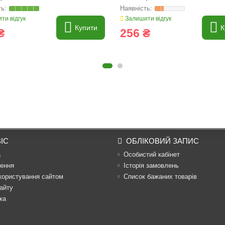
ти відгук
Залишити відгук
Купити
К
₴
256 ₴
ІС
ОБЛІКОВИЙ ЗАПИС
а
Особистий кабінет
ення
Історія замовлень
користування сайтом
Список бажаних товарів
айту
ка