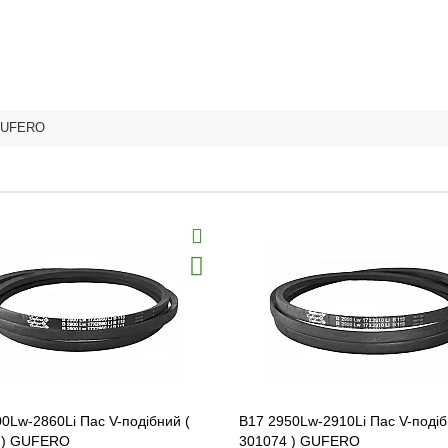
UFERO
0Lw-2860Li Пас V-подібний (
B17 2950Lw-2910Li Пас V-подіб
 ) GUFERO
301074 ) GUFERO