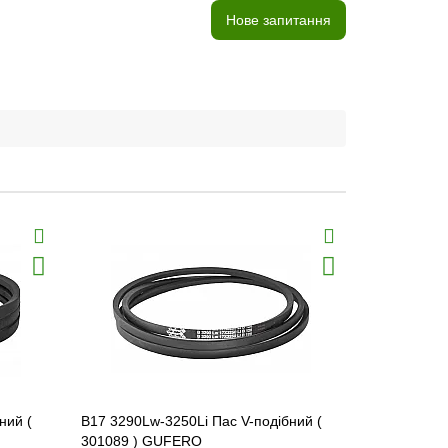
Нове запитання
ний (
B17 3290Lw-3250Li Пас V-подібний (
B17 3540Lw
301089 ) GUFERO
301097 ) 