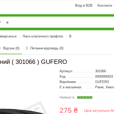
Вхід в B2B
Контакти
ніверсальні
Паси класичного профілю
B
Відгуки (0)
Питання-відповідь
(0)
бний ( 301066 ) GUFERO
Артикул:
301066
Код:
0000006933
Виробники
GUFERO
Є в магазинах:
Рівне, Хмел
275 ₴
Ціна актуальна б