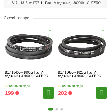
B17
,
1815Lw-1775Li
,
Пас
,
V-подібний
,
300999
,
GUFERO
Схожі товари
B17 1840Lw-1800Li Пас V-
B17 1865Lw-1825Li Пас V-
подібний ( 301000 ) GUFERO
подібний ( 301002 ) GUFERO
Залишити відгук
Залишити відгук
199 ₴
202 ₴