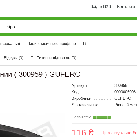
Вхід в B2B
Контакти
ніверсальні
Паси класичного профілю
B
Відгуки (0)
Питання-відповідь
(0)
бний ( 300959 ) GUFERO
Артикул:
300959
Код:
0000006908
Виробники
GUFERO
Є в магазинах:
Рівне, Хмел
116 ₴
Ціна актуальна б