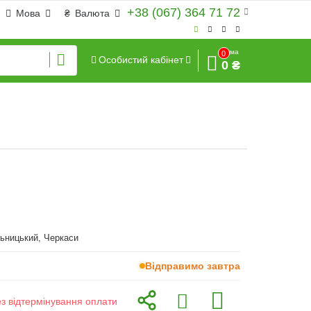
+38 (067) 364 71 72
Мова
₴
Валюта
Сума
0
Особистий кабінет
0 ₴
ьницький, Черкаси
Відправимо завтра
ез відтермінування оплати