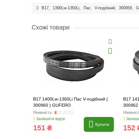
B17
,
1390Lw-1350Li
,
Пас
,
V-подібний
,
300959
,
G
Схожі товари
B17 1400Lw-1360Li Пас V-подібний (
B17 141
300960 ) GUFERO
300962
Залишити відгук
Залиши
Купити
151 ₴
152 