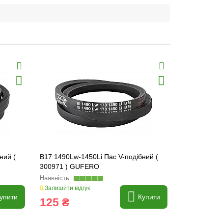
ний (
B17 1490Lw-1450Li Пас V-подібний (
B17 1500Lw-
300971 ) GUFERO
300972 ) 
Залишити відгук
Залишити ві
упити
Купити
125 ₴
162 ₴