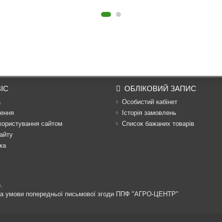
ІС
ОБЛІКОВИЙ ЗАПИС
а
Особистий кабінет
ення
Історія замовлень
користування сайтом
Список бажаних товарів
айту
ка
.
 за умови попередньої письмової згоди ППФ "АГРО-ЦЕНТР"