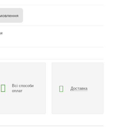
мовлення
си
Всі способи
Доставка
оплат