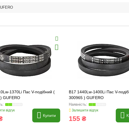
UFERO
0Lw-1370Li Пас V-подібний (
B17 1440Lw-1400Li Пас V-подіб
 ) GUFERO
300965 ) GUFERO
ти відгук
Залишити відгук
Купити
К
₴
155 ₴