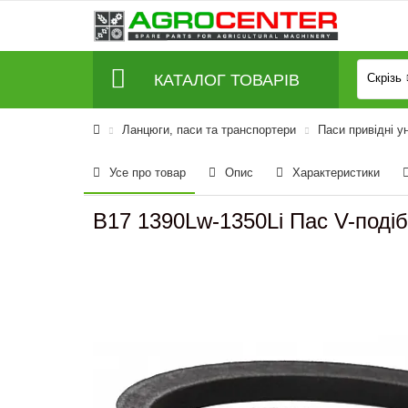
КАТАЛОГ ТОВАРІВ
Скрізь
Ланцюги, паси та транспортери
Паси привідні у
Усе про товар
Опис
Характеристики
B17 1390Lw-1350Li Пас V-поді