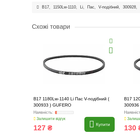
B17
,
1150Lw-1110
,
Li
,
Пас
,
V-подібний
,
300928
,
Схожі товари
B17 1180Lw-1140 Li Пас V-подібний (
B17 120
300933 ) GUFERO
300936
Залишити відгук
Залиши
Купити
127 ₴
130 