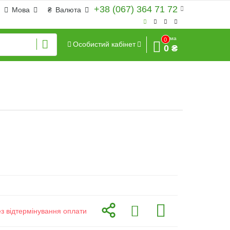
+38 (067) 364 71 72
Мова
₴
Валюта
Сума
0
Особистий кабінет
0 ₴
ез відтермінування оплати