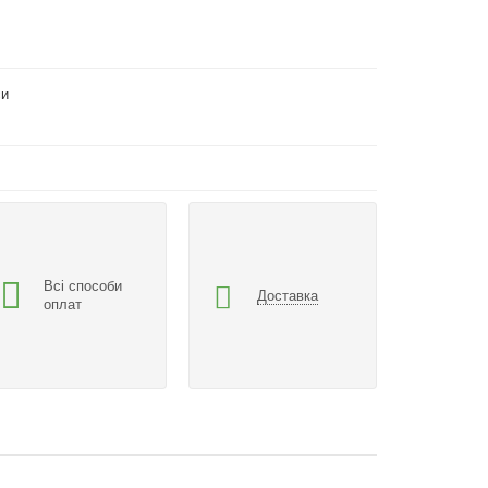
си
Всі способи
Доставка
оплат