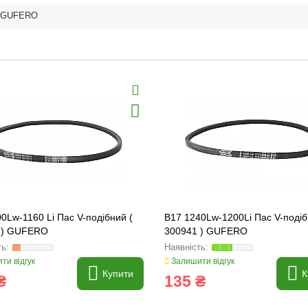
GUFERO
0Lw-1160 Li Пас V-подібний (
B17 1240Lw-1200Li Пас V-подіб
 ) GUFERO
300941 ) GUFERO
ти відгук
Залишити відгук
Купити
К
₴
135 ₴