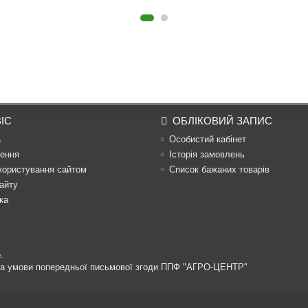
ІС
ОБЛІКОВИЙ ЗАПИС
а
Особистий кабінет
ення
Історія замовлень
користування сайтом
Список бажаних товарів
айту
ка
.
 за умови попередньої письмової згоди ППФ "АГРО-ЦЕНТР"