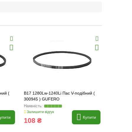
ний (
B17 1280Lw-1240Li Пас V-подібний (
B17 1300Lw
300945 ) GUFERO
300948 ) 
Залишити відгук
Залишити ві
упити
Купити
108 ₴
109 ₴