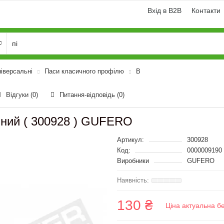
Вхід в B2B
Контакти
ніверсальні
Паси класичного профілю
B
Відгуки (0)
Питання-відповідь
(0)
ібний ( 300928 ) GUFERO
Артикул:
300928
Код:
0000009190
Виробники
GUFERO
130 ₴
Ціна актуальна б