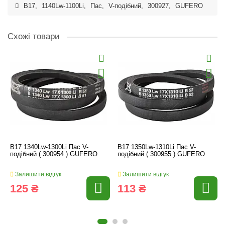
B17
,
1140Lw-1100Li
,
Пас
,
V-подібний
,
300927
,
GUFERO
Схожі товари
B17 1340Lw-1300Li Пас V-
B17 1350Lw-1310Li Пас V-
подібний ( 300954 ) GUFERO
подібний ( 300955 ) GUFERO
Залишити відгук
Залишити відгук
125 ₴
113 ₴