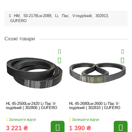
HM
,
50-2178Lw-2088
,
Li
,
Пас
,
V-подібний
,
302913
,
GUFERO
Схожі товари
HL 45-2500Lw-2420 Li Пас V-
HL 45-2680Lw-2600 Li Пас V-
подібний ( 302806 ) GUFERO
подібний ( 302810 ) GUFERO
Залишити відгук
Залишити відгук
3 221 ₴
1 390 ₴