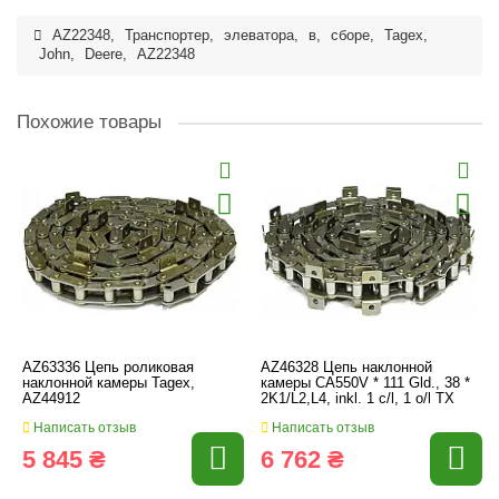
AZ22348
,
Транспортер
,
элеватора
,
в
,
сборе
,
Tagex
,
John
,
Deere
,
AZ22348
Похожие товары
AZ63336 Цепь роликовая
AZ46328 Цепь наклонной
наклонной камеры Tagex,
камеры CA550V * 111 Gld., 38 *
AZ44912
2K1/L2,L4, inkl. 1 c/l, 1 o/l TX
Написать отзыв
Написать отзыв
5 845 ₴
6 762 ₴