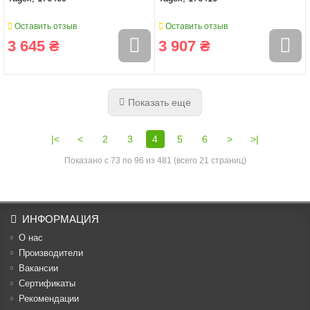
Оставить отзыв
Оставить отзыв
3 645 ₴
3 907 ₴
Показать еще
|<
<
2
3
4
5
6
>
>|
Показано с 73 по 96 из 481 (всего 21 страниц)
ИНФОРМАЦИЯ
О нас
Производители
Вакансии
Cертификаты
Рекомендации