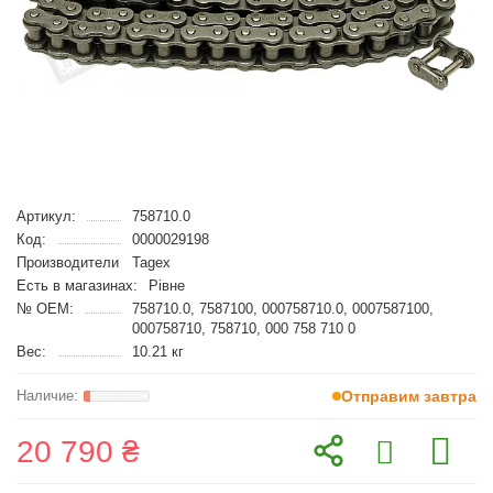
Артикул:
758710.0
Код:
0000029198
Производители
Tagex
Есть в магазинах:
Рівне
№ OEM:
758710.0, 7587100, 000758710.0, 0007587100,
000758710, 758710, 000 758 710 0
Вес:
10.21 кг
Отправим завтра
20 790 ₴