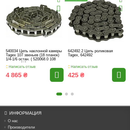
540034 Цепь наклонной камеры
642492.2 Цепь роликовая
Tagex 107 звеньев (18 планок)
Tagex, 642492
1/4-1/6 остан. ( 520068.0 108
звеньев 1/4
Написать отзыв
Написать отзыв
4 865 ₴
425 ₴
ИНФОРМАЦИЯ
О нас
Производители