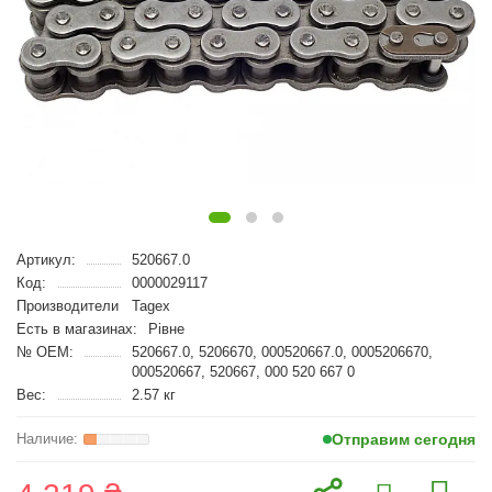
Артикул:
520667.0
Код:
0000029117
Производители
Tagex
Есть в магазинах:
Рівне
№ OEM:
520667.0, 5206670, 000520667.0, 0005206670,
000520667, 520667, 000 520 667 0
Вес:
2.57 кг
Отправим сегодня