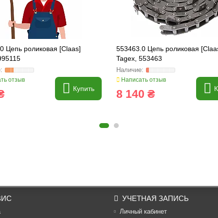
0 Цепь роликовая [Claas]
553463.0 Цепь роликовая [Claa
995115
Tagex, 553463
ть отзыв
Написать отзыв
Купить
К
₴
8 140 ₴
ВИС
УЧЕТНАЯ ЗАПИСЬ
а
Личный кабинет