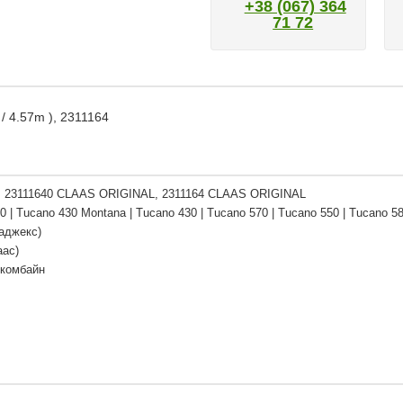
+38 (067) 364
71 72
/ 4.57m ), 2311164
L, 23111640 CLAAS ORIGINAL, 2311164 CLAAS ORIGINAL
0 | Tucano 430 Montana | Tucano 430 | Tucano 570 | Tucano 550 | Tucano 58
аджекс)
аас)
 комбайн