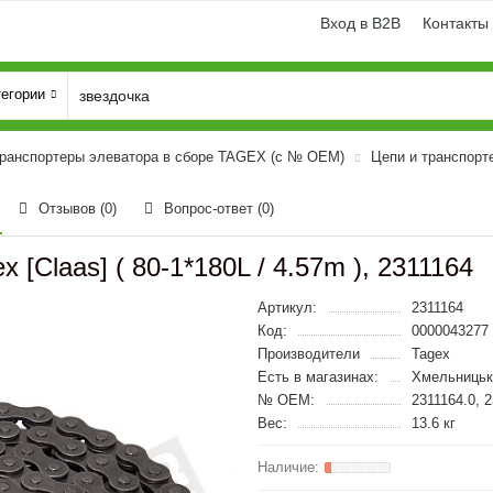
Вход в B2B
Контакты
тегории
транспортеры элеватора в сборе TAGEX (с № OEM)
Цепи и транспорт
Отзывов (0)
Вопрос-ответ
(0)
 [Claas] ( 80-1*180L / 4.57m ), 2311164
Артикул:
2311164
Код:
0000043277
Производители
Tagex
Есть в магазинах:
Хмельницьк
№ OEM:
2311164.0, 
Вес:
13.6 кг