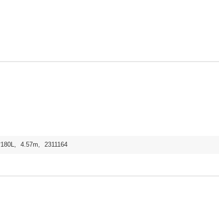
*180L
,
4.57m
,
2311164