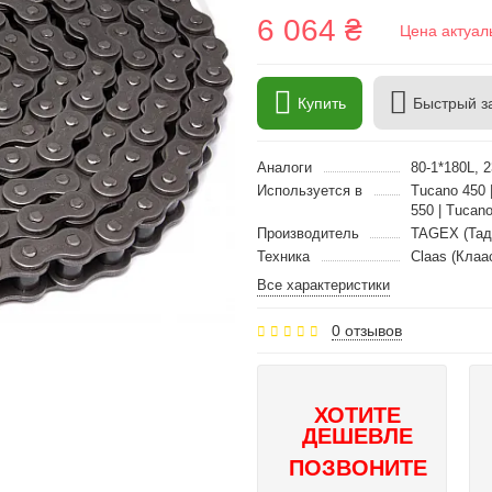
6 064 ₴
Цена актуал
Купить
Быстрый з
Аналоги
80-1*180L,
Используется в
Tucano 450 
550 | Tucano
Производитель
TAGEX (Тад
Техника
Claas (Клаа
Все характеристики
0 отзывов
ХОТИТЕ
ДЕШЕВЛЕ
ПОЗВОНИТЕ