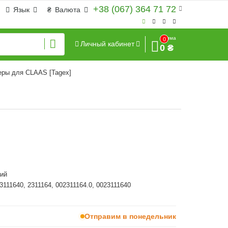
+38 (067) 364 71 72
Язык
₴
Валюта
Сумма
0
Личный кабинет
0 ₴
еры для CLAAS [Tagex]
ий
23111640, 2311164, 002311164.0, 0023111640
Отправим в понедельник