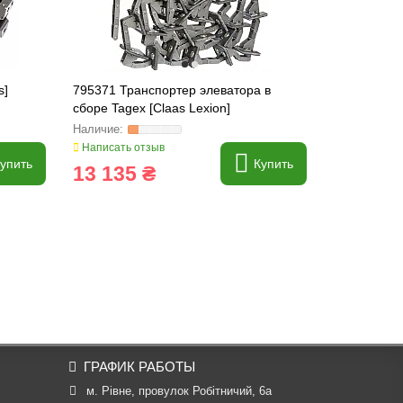
s]
795371 Транспортер элеватора в
755508.0 Ц
сборе Tagex [Claas Lexion]
[Claas], 75
Написать отзыв
Написать о
упить
Купить
13 135 ₴
3 516 
ГРАФИК РАБОТЫ
м. Рівне, провулок Робітничий, 6а