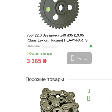
755422.0 Звездочка z40 d35 t19.05
[Claas Lexion, Tucano] HEAVY-PARTS
ORIGINAL, 755422
Оставить отзыв
Нет в наличии
3 365 ₴
Похожие товары