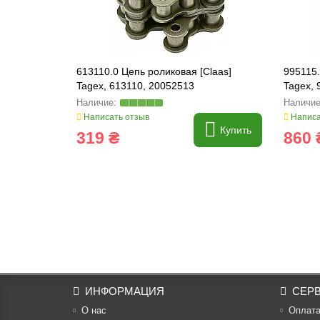
613110.0 Цепь роликовая [Claas]
995115.
Tagex, 613110, 20052513
Tagex, 
Написать отзыв
Написа
Купить
319 ₴
860 
ИНФОРМАЦИЯ
СЕР
О нас
Оплат