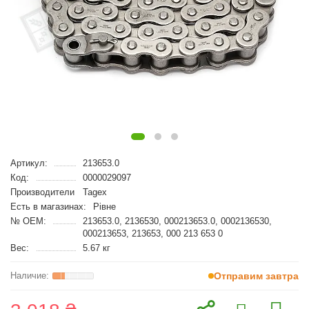
Артикул:
213653.0
Код:
0000029097
Производители
Tagex
Есть в магазинах:
Рівне
№ OEM:
213653.0, 2136530, 000213653.0, 0002136530,
000213653, 213653, 000 213 653 0
Вес:
5.67 кг
Отправим завтра