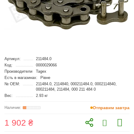
Артикул:
211484.0
Код:
0000029066
Производители
Tagex
Есть в магазинах:
Рівне
№ OEM:
211484.0, 2114840, 000211484.0, 0002114840,
000211484, 211484, 000 211 484 0
Вес:
2.93 кг
Отправим завтра
1 902 ₴