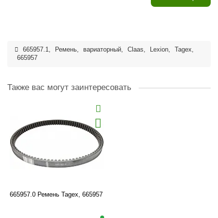
665957.1
,
Ремень
,
вариаторный
,
Claas
,
Lexion
,
Tagex
,
665957
Также вас могут заинтересовать
665957.0 Ремень Tagex, 665957