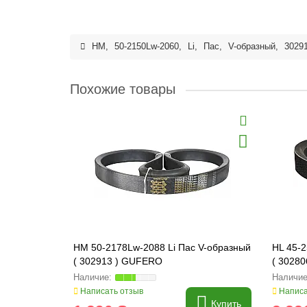
HM
,
50-2150Lw-2060
,
Li
,
Пас
,
V-образный
,
3029
Похожие товары
HM 50-2178Lw-2088 Li Пас V-образный
HL 45-2
( 302913 ) GUFERO
( 3028
Написать отзыв
Написа
Купить