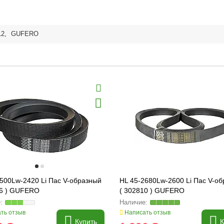
12
,
GUFERO
500Lw-2420 Li Пас V-образный
HL 45-2680Lw-2600 Li Пас V-о
06 ) GUFERO
( 302810 ) GUFERO
ть отзыв
Написать отзыв
Купить
К