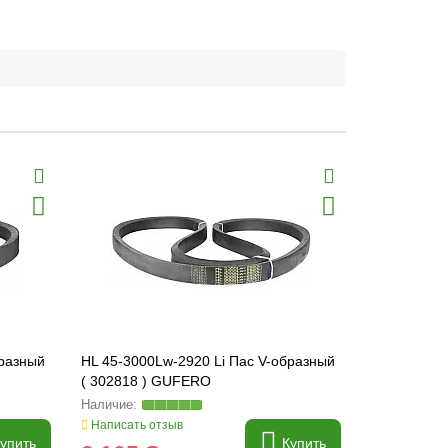
бразный
HL 45-3000Lw-2920 Li Пас V-образный
HL 45-3320
( 302818 ) GUFERO
( 302829 )
Написать отзыв
Написать о
упить
Купить