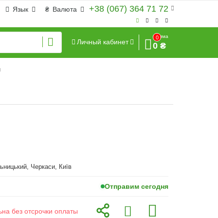
+38 (067) 364 71 72
Язык
₴
Валюта
Сумма
0
Личный кабинет
0 ₴
и
ьницький, Черкаси, Київ
Отправим сегодня
ьна без отсрочки оплаты