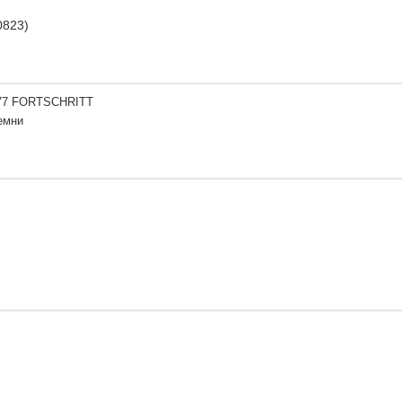
0823)
77 FORTSCHRITT
емни