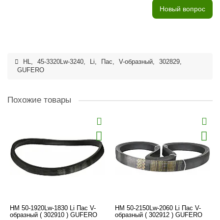
Новый вопрос
HL
,
45-3320Lw-3240
,
Li
,
Пас
,
V-образный
,
302829
,
GUFERO
Похожие товары
HM 50-1920Lw-1830 Li Пас V-
HM 50-2150Lw-2060 Li Пас V-
образный ( 302910 ) GUFERO
образный ( 302912 ) GUFERO