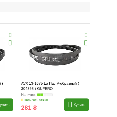
 (
AVX 13-1675 La Пас V-образный (
AVX 13-172
304395 ) GUFERO
304397 ) 
Написать отзыв
Написать о
упить
Купить
281 ₴
291 ₴