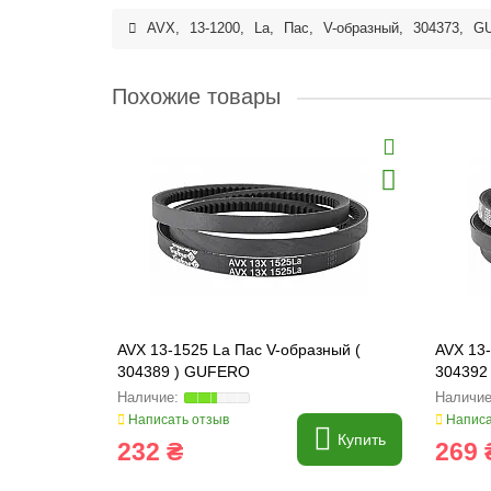
AVX
,
13-1200
,
La
,
Пас
,
V-образный
,
304373
,
G
Похожие товары
AVX 13-1525 La Пас V-образный (
AVX 13-
304389 ) GUFERO
304392
Написать отзыв
Написа
Купить
232 ₴
269 