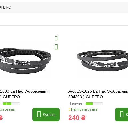
UFERO
1600 La Пас V-образный (
AVX 13-1625 La Пас V-образный
 ) GUFERO
304393 ) GUFERO
ть отзыв
Написать отзыв
Купить
К
₴
240 ₴