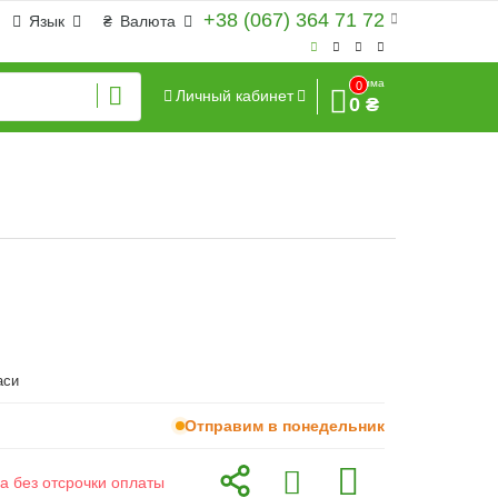
+38 (067) 364 71 72
Язык
₴
Валюта
Сумма
0
Личный кабинет
0 ₴
аси
Отправим в понедельник
а без отсрочки оплаты