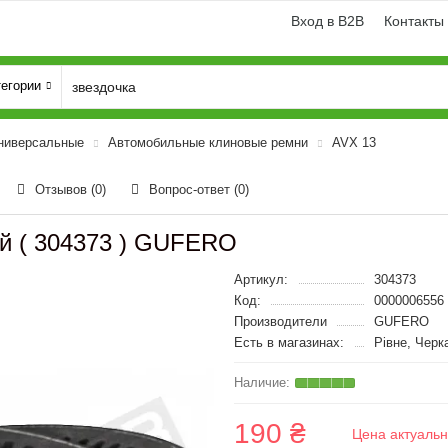
Вход в B2B
Контакты
тегории
ниверсальные
Автомобильные клиновые ремни
AVX 13
Отзывов (0)
Вопрос-ответ
(0)
ый ( 304373 ) GUFERO
Артикул:
304373
Код:
0000006556
Производители
GUFERO
Есть в магазинах:
Рівне, Черк
190 ₴
Цена актуальн